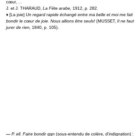
cœur, ...
J. et J. THARAUD,
La Fête arabe,
1912, p. 282.
♦ [La joie]
Un regard rapide échangé entre ma belle et moi me fait
bondir le cœur de joie. Nous allions être seuls!
(MUSSET,
Il ne faut
jurer de rien,
1840, p. 105).
—
P. ell.
Faire bondir qqn
(sous-entendu de colère, d'indignation) :