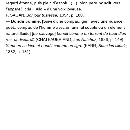
regard étonné, puis plein d'espoir : (...). Mon père
bondit
vers
l'appareil,
cria « Allo » d'une voix joyeuse.
F. SAGAN,
Bonjour tristesse,
1954, p. 180.
—
Bondir comme.
[Suivi d'une compar.; gén. avec une nuance
poét., compar. de l'homme avec un animal souple ou un élément
naturel fluide] [
Le sauvage
]
bondit comme un torrent du haut d'un
roc, et disparoît
(CHATEAUBRIAND,
Les Natchez,
1826, p. 149);
Stephen se lève et bondit comme un tigre
(KARR,
Sous les tilleuls,
1832, p. 151).