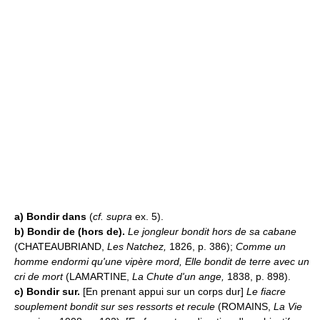
a)
Bondir dans
(
cf. supra
ex. 5).
b)
Bondir de (hors de).
Le jongleur bondit hors de sa cabane
(CHATEAUBRIAND,
Les Natchez,
1826, p. 386);
Comme un
homme endormi qu'une vipère mord, Elle bondit de terre avec un
cri de mort
(LAMARTINE,
La Chute d'un ange,
1838, p. 898).
c)
Bondir sur.
[En prenant appui sur un corps dur]
Le fiacre
souplement bondit sur ses ressorts et recule
(ROMAINS,
La Vie