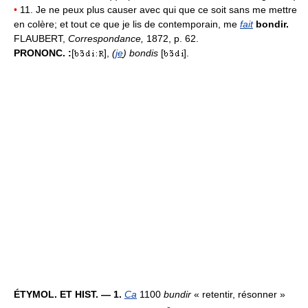
•
11. Je ne peux plus causer avec qui que ce soit sans me mettre
en colère; et tout ce que je lis de contemporain, me
fait
bondir.
FLAUBERT,
Correspondance,
1872, p. 62.
PRONONC. :
[
],
(
je
) bondis
[
].
ÉTYMOL. ET HIST. — 1.
Ca
1100
bundir
« retentir, résonner »