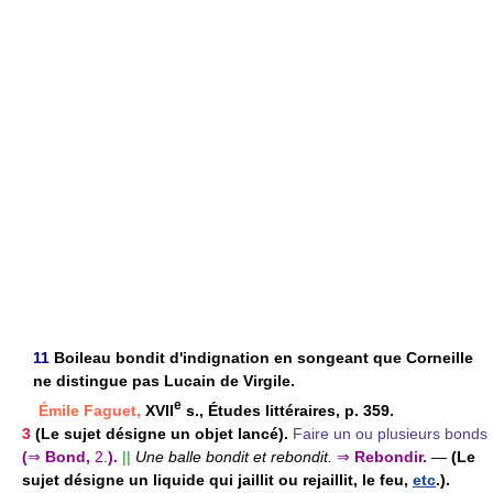
11
Boileau bondit d'indignation en songeant que Corneille
ne distingue pas Lucain de Virgile.
e
Émile Faguet,
XVII
s., Études littéraires, p. 359.
3
(Le sujet désigne un objet lancé).
Faire un ou plusieurs bonds
(
⇒
Bond,
2.
).
||
Une balle bondit et rebondit.
⇒
Rebondir.
—
(Le
sujet désigne un liquide qui jaillit ou rejaillit, le feu,
etc
.).