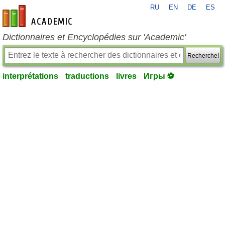
RU
EN
DE
ES
fr-academic.com
Dictionnaires et Encyclopédies sur 'Academic'
Recherche!
interprétations
traductions
livres
Игры ⚽