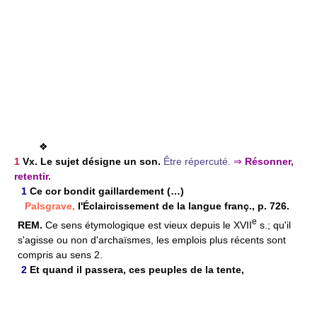
❖
1
Vx. Le sujet désigne un son.
Être répercuté.
⇒
Résonner,
retentir.
1
Ce cor bondit gaillardement (…)
Palsgrave,
l'Éclaircissement de la langue franç., p. 726.
e
REM.
Ce sens étymologique est vieux depuis le XVII
s.; qu'il
s'agisse ou non d'archaïsmes, les emplois plus récents sont
compris au sens 2.
2
Et quand il passera, ces peuples de la tente,