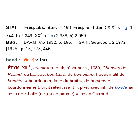
e
STAT. — Fréq. abs. littér. :
1 468.
Fréq. rel. littér. :
XIX
s. :
a
) 1
e
744, b) 2 349; XX
s. :
a
) 2 388, b) 2 059.
BBG. —
DARM. Vie 1932, p. 155. — SAIN. Sources t. 2 1972
[1925], p. 15, 278, 446.
bondir
[bɔ̃diʀ]
v. intr.
e
ÉTYM.
XIII
;
bundir
« retentir, résonner », 1080,
Chanson de
Roland;
du lat. pop.
bombitire,
de
bombitare,
fréquentatif de
bombire
« bourdonner, faire du bruit », de
bombus
«
bourdonnement, bruit retentissant », p.-ê. avec infl. de
bonde
au
sens de « balle (de jeu de paume) », selon Guiraud.