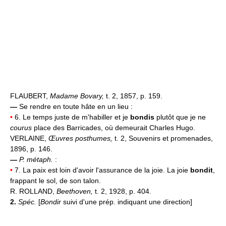
FLAUBERT,
Madame Bovary,
t. 2, 1857, p. 159.
—
Se rendre en toute hâte en un lieu :
•
6. Le temps juste de m'habiller et je
bondis
plutôt que je ne
courus
place des Barricades, où demeurait Charles Hugo.
VERLAINE,
Œuvres posthumes,
t. 2, Souvenirs et promenades,
1896, p. 146.
—
P. métaph.
:
•
7. La paix est loin d'avoir l'assurance de la joie. La joie
bondit
,
frappant le sol, de son talon.
R. ROLLAND,
Beethoven,
t. 2, 1928, p. 404.
2.
Spéc.
[
Bondir
suivi d'une prép. indiquant une direction]