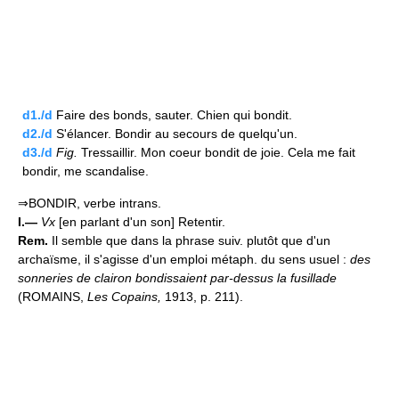
d1./d
Faire des bonds, sauter. Chien qui bondit.
d2./d
S'élancer. Bondir au secours de quelqu'un.
d3./d
Fig.
Tressaillir. Mon coeur bondit de joie. Cela me fait
bondir, me scandalise.
⇒BONDIR, verbe intrans.
I.—
Vx
[en parlant d'un son] Retentir.
Rem.
Il semble que dans la phrase suiv. plutôt que d'un
archaïsme, il s'agisse d'un emploi métaph. du sens usuel :
des
sonneries de clairon bondissaient par-dessus la fusillade
(ROMAINS,
Les Copains,
1913, p. 211).