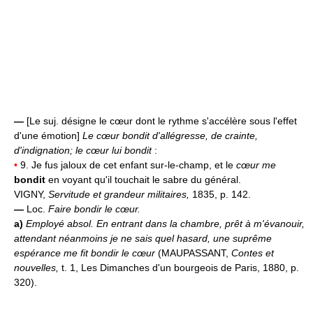
—
[Le suj. désigne le cœur dont le rythme s'accélère sous l'effet
d'une émotion]
Le cœur bondit d'allégresse, de crainte,
d'indignation; le cœur lui bondit
:
•
9. Je fus jaloux de cet enfant sur-le-champ, et le
cœur me
bondit
en voyant qu'il touchait le sabre du général.
VIGNY,
Servitude et grandeur militaires,
1835, p. 142.
—
Loc.
Faire bondir le cœur.
a)
Employé absol.
En entrant dans la chambre, prêt à m'évanouir,
attendant néanmoins je ne sais quel hasard, une suprême
espérance me fit bondir le cœur
(MAUPASSANT,
Contes et
nouvelles,
t. 1, Les Dimanches d'un bourgeois de Paris, 1880, p.
320).