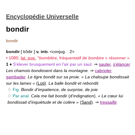
Encyclopédie Universelle
bondir
bondir
bondir
[ bɔ̃dir ]
v. intr.
<conjug. : 2>
• 1080;
lat. pop.
°
bombitire,
fréquentatif de
bombire
« résonner »
1
♦
S'élever brusquement en l'air par un saut.
⇒
sauter
,
s'élancer
.
Les chamois bondissent dans la montagne.
⇒
cabrioler
,
gambader
.
Le tigre bondit sur sa proie. « La chaloupe bondissait
sur les lames »
(
Loti
)
. La balle bondit et rebondit.
♢
Fig.
Bondir d'impatience, de surprise, de joie.
♢
Par anal.
Cela me fait bondir
(d'indignation).
« Le cœur lui
bondissait d'inquiétude et de colère »
(
Sand
)
.
⇒
tressaillir
.