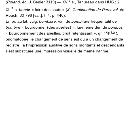
e
(
Roland,
éd. J. Bédier 3119) — XVI
s., Tahureau dans HUG.;
2.
e
e
XIII
s.
bondir
« faire des sauts » (
2
Continuation de Perceval,
éd.
Roach, 30 798 [var.], t. 4, p. 446).
Empr. au lat. vulg.
bombitire,
var. de
bombitare
fréquentatif de
bombire
« bourdonner (des abeilles) », lui-même dér. de
bombus
« bourdonnement des abeilles, bruit retentissant », gr.
,
onomatopée; le changement de sens est dû à un changement de
registre : à l'impression auditive de sons montants et descendants
s'est substituée une impression visuelle de même rythme.