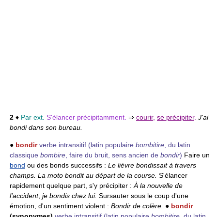
2
♦
Par ext.
S'élancer précipitamment.
⇒
courir
,
se précipiter
.
J'ai
bondi dans son bureau.
●
bondir
verbe intransitif
(latin populaire
bombitire
, du latin
classique
bombire
, faire du bruit, sens ancien de
bondir
)
Faire un
bond
ou des bonds successifs :
Le lièvre bondissait à travers
champs.
La moto bondit au départ de la course.
S'élancer
rapidement quelque part, s'y précipiter :
À la nouvelle de
l'accident
,
je bondis chez lui.
Sursauter sous le coup d'une
émotion, d'un sentiment violent :
Bondir de colère.
●
bondir
(synonymes)
verbe intransitif
(latin populaire
bombitire
, du latin