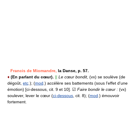
Francis de Miomandre,
la Danse, p. 57.
♦
(En parlant du cœur).
||
Le cœur bondit,
(vx) se soulève (de
dégoût,
etc
.); (
mod
.) accélère ses battements (sous l'effet d'une
émotion) [ci-dessous, cit. 9 et 10].
☑
Faire bondir le cœur :
(vx)
soulever, lever le cœur (
ci-dessous
, cit. 8); (
mod
.) émouvoir
fortement.