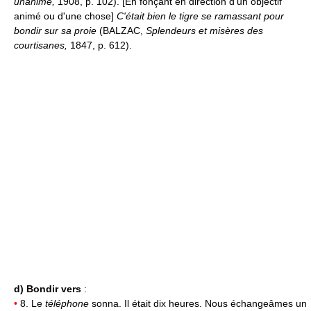
unanime,
1908, p. 102). [En fonçant en direction d'un objectif
animé ou d'une chose]
C'était bien le tigre se ramassant pour
bondir sur sa proie
(BALZAC,
Splendeurs et misères des
courtisanes,
1847, p. 612).
d)
Bondir vers
:
•
8. Le
téléphone
sonna. Il était dix heures. Nous échangeâmes un