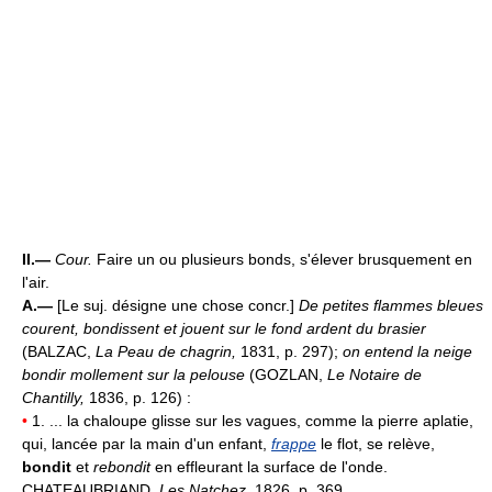
II.—
Cour.
Faire un ou plusieurs bonds, s'élever brusquement en
l'air.
A.—
[Le suj. désigne une chose concr.]
De petites flammes bleues
courent, bondissent et jouent sur le fond ardent du brasier
(BALZAC,
La Peau de chagrin,
1831, p. 297);
on entend la neige
bondir mollement sur la pelouse
(GOZLAN,
Le Notaire de
Chantilly,
1836, p. 126) :
•
1. ... la chaloupe glisse sur les vagues, comme la pierre aplatie,
qui, lancée par la main d'un enfant,
frappe
le flot, se relève,
bondit
et
rebondit
en effleurant la surface de l'onde.
CHATEAUBRIAND,
Les Natchez,
1826, p. 369.