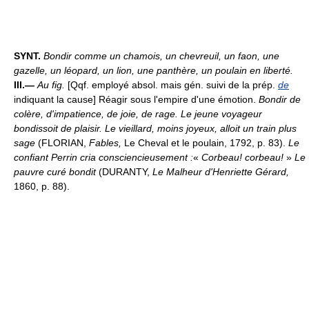
SYNT.
Bondir comme un chamois, un chevreuil, un faon, une
gazelle, un léopard, un lion, une panthère, un poulain en liberté.
III.—
Au fig.
[Qqf. employé absol. mais gén. suivi de la prép.
de
indiquant la cause] Réagir sous l'empire d'une émotion.
Bondir de
colère, d'impatience, de joie, de rage.
Le jeune voyageur
bondissoit de plaisir. Le vieillard, moins joyeux, alloit un train plus
sage
(FLORIAN,
Fables,
Le Cheval et le poulain, 1792, p. 83).
Le
confiant Perrin cria consciencieusement :
«
Corbeau! corbeau!
»
Le
pauvre curé bondit
(DURANTY,
Le Malheur d'Henriette Gérard,
1860, p. 88).